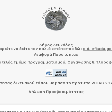
Δήμος Λευκάδας
ρείτε να δείτε τον παλιό ιστότοπο εδώ:
old.lefkada.go
Αναφορά Παρατυπίας
τοτελές Τμήμα Προγραμματισμού, Οργάνωσης & Πληροφ
ητας δικτυακού τόπου με βάση το πρότυπο WCAG 2.1 AA
Δήλωση Προσβασιμότητας
Δήμος Λευκάδας –
Πολιτική Προστασίας Προσωπικών Δ
 προσφέρουμε την καλύτερη δυνατή εμπειρία. Κάνοντας κλικ 