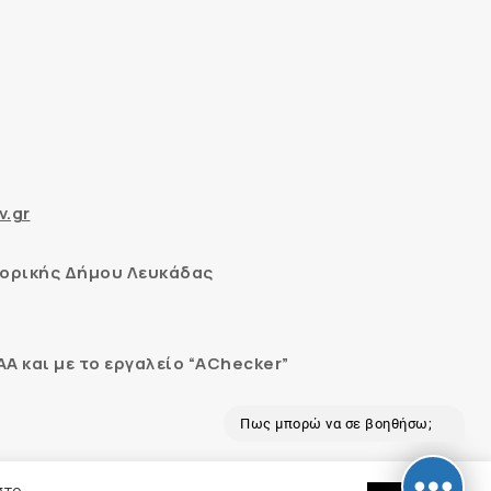
v.gr
ορικής Δήμου Λευκάδας
 και με το εργαλείο “AChecker”
Πως μπορώ να σε βοηθήσω;
εδομένων
στο