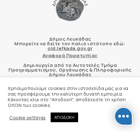
Δήμος Λευκάδας
Μπορείτε να δείτε τον παλιό ιστότοπο εδώ:
old.lefkada.gov.gr
Αναφορά Παρατυπίας
Δημιουργία από το Αυτοτελές Τμήμα
Προγραμματισμού, Οργάνωσης & Πληροφορικής
Δήμου Λευκάδας
Χρησιμοποιούμε cookies στην ιστοσελίδα μας για να
σας προσφέρουμε την καλύτερη δυνατή εμπειρία.
Κάνοντας κλικ στο "Αποδοχή", αποδέχεστε τη χρήση
Αυτόματος έλεγχος προσβασιμότητας
ΟΛΩΝ των cookies.
δικτυακού τόπου με βάση το πρότυπο WCAG 2.1
AA και με το εργαλείο “AChecker”
Cookie settings
ΑΠΟΔΟΧΗ
Δήλωση Προσβασιμότητας
© 2026 Δήμος Λευκάδας –
Πολιτική Προστασίας