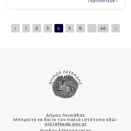
Περισσότερα >
<
1
2
3
4
5
6
...
46
>
Δήμος Λευκάδας
Μπορείτε να δείτε τον παλιό ιστότοπο εδώ:
old.lefkada.gov.gr
Αναφορά Παρατυπίας