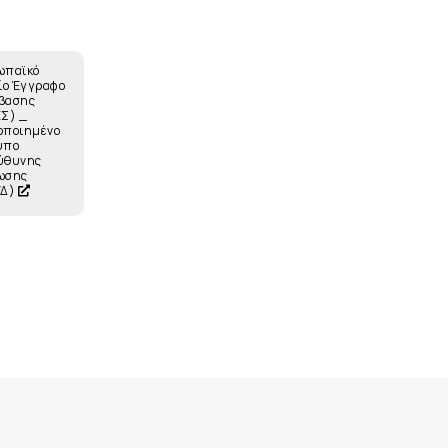
ωπαϊκό
ίο Έγγραφο
βασης
Σ) _
οποιημένο
υπο
ύθυνης
ωσης
ΥΔ)