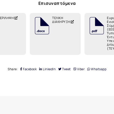
Επισυναπτόμενα
ΕΡΙΛΗΨΗ
ΤΕΛΙΚΗ
Ευρ
ΔΙΑΚΗΡΥΞΗ
Ενια
Σύμ
(ΕΕΕ
Τυπ
Έντ
Υπε
Δήλ
(ΤΕ
Share:
Facebook
LinkedIn
Tweet
Viber
Whatsapp