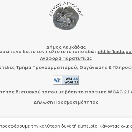
Δήμος Λευκάδας
ρείτε να δείτε τον παλιό ιστότοπο εδώ:
old.lefkada.go
Αναφορά Παρατυπίας
τοτελές Τμήμα Προγραμματισμού, Οργάνωσης & Πληροφ
ητας δικτυακού τόπου με βάση το πρότυπο WCAG 2.1 AA
Δήλωση Προσβασιμότητας
Δήμος Λευκάδας –
Πολιτική Προστασίας Προσωπικών Δ
 προσφέρουμε την καλύτερη δυνατή εμπειρία. Κάνοντας κλικ 
Φιλοξενία Ιστοσελίδας
Create myWeb