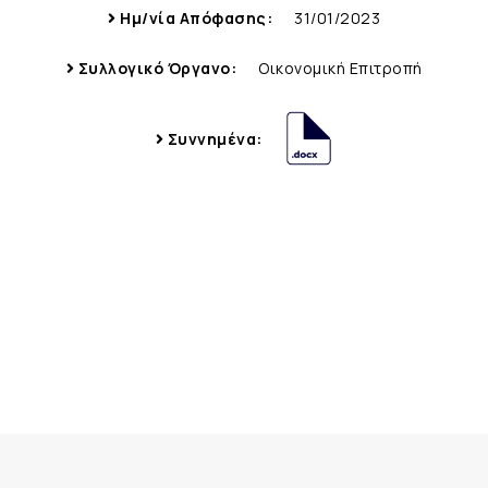
Ημ/νία Απόφασης:
31/01/2023
Συλλογικό Όργανο:
Οικονομική Επιτροπή
Συννημένα: