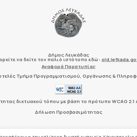
Δήμος Λευκάδας
ρείτε να δείτε τον παλιό ιστότοπο εδώ:
old.lefkada.go
Αναφορά Παρατυπίας
τοτελές Τμήμα Προγραμματισμού, Οργάνωσης & Πληροφ
ητας δικτυακού τόπου με βάση το πρότυπο WCAG 2.1 AA
Δήλωση Προσβασιμότητας
Δήμος Λευκάδας –
Πολιτική Προστασίας Προσωπικών Δ
 προσφέρουμε την καλύτερη δυνατή εμπειρία. Κάνοντας κλικ 