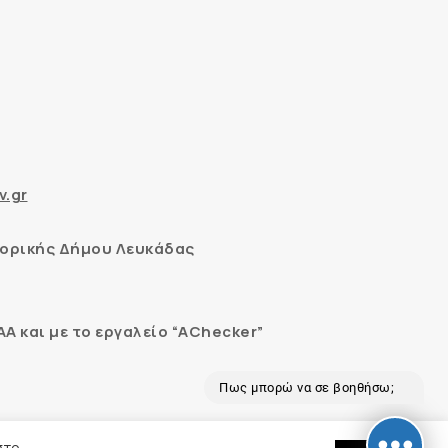
v.gr
ορικής Δήμου Λευκάδας
 και με το εργαλείο “AChecker”
Πως μπορώ να σε βοηθήσω;
εδομένων
στο